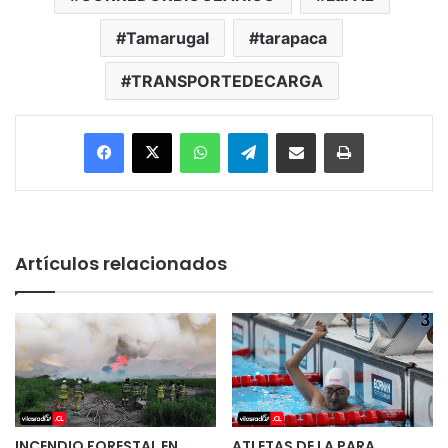
Tamarugal
tarapaca
TRANSPORTEDECARGA
Facebook
X
WhatsApp
Telegram
Enviar vía email
Imprimir
Artículos relacionados
INCENDIO FORESTAL EN
ATLETAS DE LA PARA