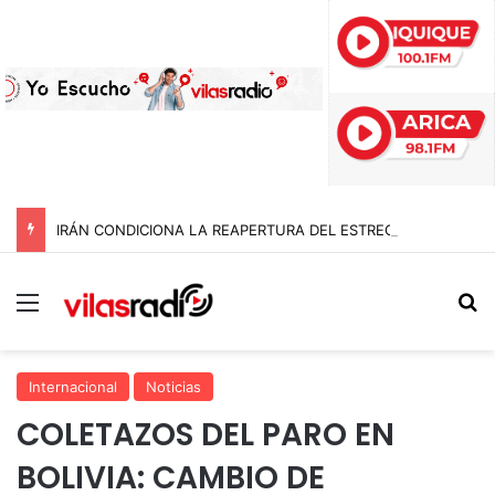
IRÁN CONDICIONA LA REAPERTURA DEL ESTRECHO DE ORMUZ Y EXIGE A ESTADOS UNIDOS EL FIN DEL BLOQUEO Y REPARACIONES DE GUERRA
Menú
B
Internacional
Noticias
COLETAZOS DEL PARO EN
BOLIVIA: CAMBIO DE