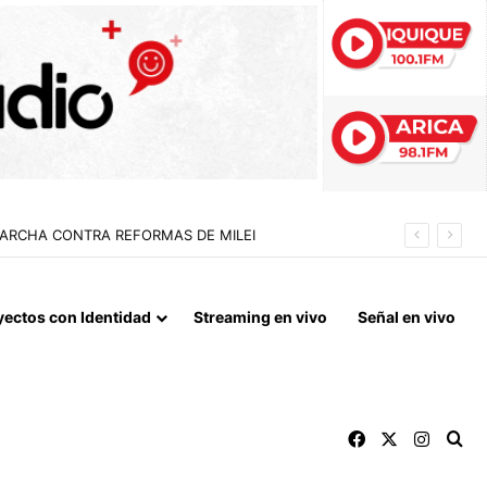
MARCHA CONTRA REFORMAS DE MILEI
yectos con Identidad
Streaming en vivo
Señal en vivo
Facebook
X
Instag
Bu