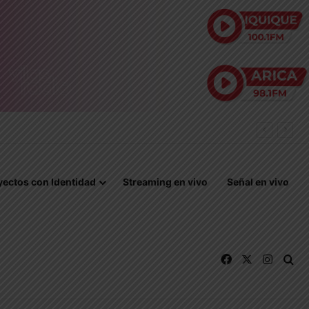
S
yectos con Identidad
Streaming en vivo
Señal en vivo
Facebook
X
Instag
Bu