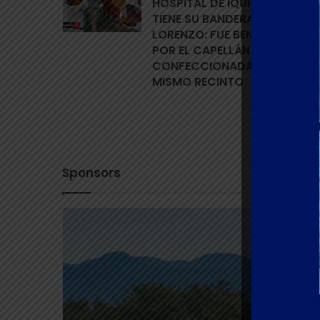
HOSPITAL DE IQUIQUE YA
TIENE SU BANDERA DE SAN
LORENZO: FUE BENDECIDA
POR EL CAPELLÁN Y
CONFECCIONADA EN EL
MISMO RECINTO
Sponsors