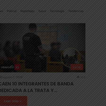
ias
Policial
Reportajes
Salud
Tecnología
Tendencias
Local
agosto 7, 2026
103
CAEN 10 INTEGRANTES DE BANDA
DEDICADA A LA TRATA Y…
Leer más »