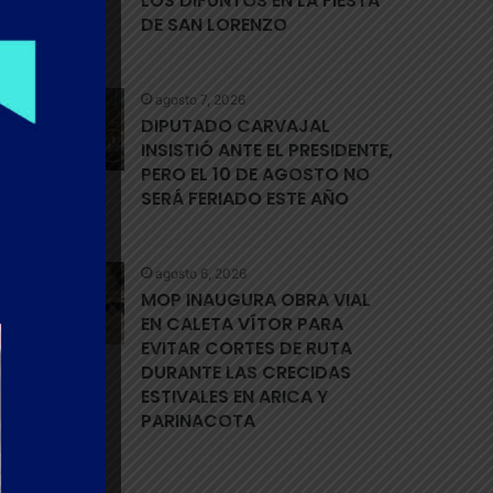
LOS DIFUNTOS EN LA FIESTA
DE SAN LORENZO
agosto 7, 2026
DIPUTADO CARVAJAL
INSISTIÓ ANTE EL PRESIDENTE,
PERO EL 10 DE AGOSTO NO
SERÁ FERIADO ESTE AÑO
agosto 6, 2026
MOP INAUGURA OBRA VIAL
EN CALETA VÍTOR PARA
EVITAR CORTES DE RUTA
DURANTE LAS CRECIDAS
ESTIVALES EN ARICA Y
PARINACOTA