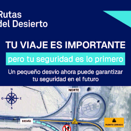
TRATA Y EXPLOTACIÓN
SEXUAL DE MENORES EN
TARAPACÁ
agosto 7, 2026
HALLAZGO DE CELULAR
REVELA ABUSOS CONTRA
MENOR Y TERMINA CON
PROFESOR EN PRISIÓN
PREVENTIVA
agosto 6, 2026
CHILE Y VENEZUELA
OFICIALIZAN EL REINICIO DE
RELACIONES CONSULARES Y
AVANZAN HACIA LA
NORMALIZACIÓN DE
VÍNCULOS BILATERALES
agosto 6, 2026