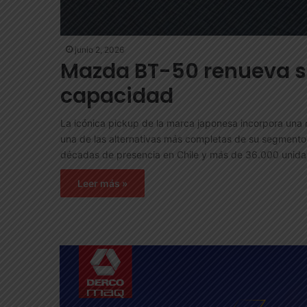
junio 2, 2026
Mazda BT-50 renueva su
capacidad
La icónica pickup de la marca japonesa incorpora una
una de las alternativas más completas de su segment
décadas de presencia en Chile y más de 36.000 unidad
Leer más »