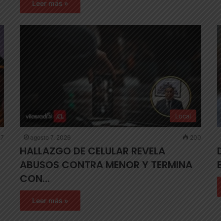
Leer más »
Local
7
agosto 7, 2026
200
HALLAZGO DE CELULAR REVELA
ABUSOS CONTRA MENOR Y TERMINA
CON…
Leer más »