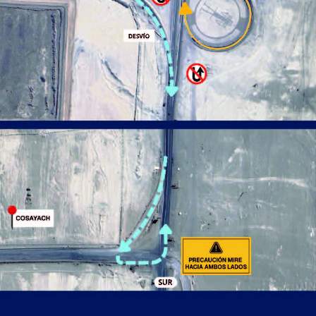
INFORME MIGRATORIO DE LA
PDI: TARAPACÁ ENCABEZA LA
MAYOR REDUCCIÓN DE
INGRESOS IRREGULARES EN
CHILE CON UNA BAJA DEL
89% EN 2026