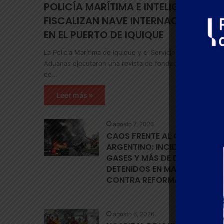
POLICÍA MARÍTIMA E INTELIGENCIA
FISCALIZAN NAVE INTERNACIONAL
EN EL PUERTO DE IQUIQUE
La Policía Marítima de Iquique y el Servicio Nacional de
Aduanas ejecutaron una revista de fondeo a un buque
de…
Leer más »
agosto 7, 2026
CAOS FRENTE AL CONGRESO
ARGENTINO: INCIDENTES,
GASES Y MÁS DE DIEZ
DETENIDOS EN MARCHA
CONTRA REFORMAS DE MILEI
agosto 6, 2026