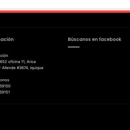
mación
Búscanos en facebook
ción
52 oficina 11, Arica
r Allende #3674, Iquique
fonos
69150
69151