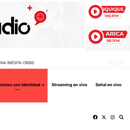
A INÉDITA CRISIS
yectos con Identidad
Streaming en vivo
Señal en vivo
Facebook
X
Instag
Bu