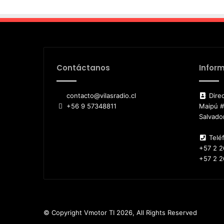
Contáctanos
Infor
contacto@vilasradio.cl
Direc
+56 9 57348811
Maipú #6
Salvado
Telé
+57 2 2
+57 2 2
© Copyright Vmotor TI 2026, All Rights Reserved