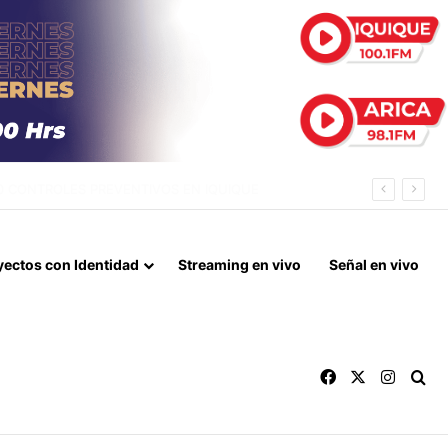
METROS CUADRADOS DE ESPACIO PÚBLICO
yectos con Identidad
Streaming en vivo
Señal en vivo
Facebook
X
Instag
Bu