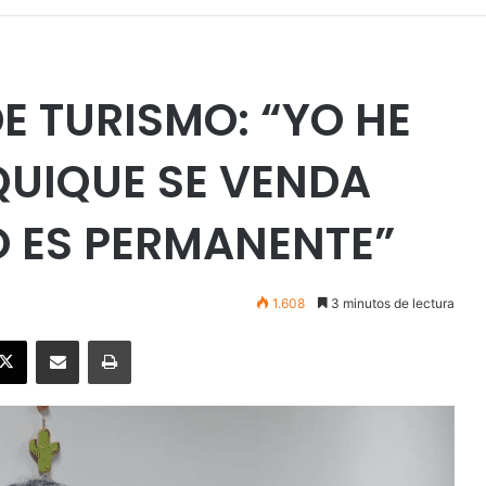
E TURISMO: “YO HE
QUIQUE SE VENDA
O ES PERMANENTE”
1.608
3 minutos de lectura
ebook
X
Enviar vía email
Imprimir