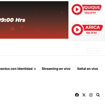
 FIN DEL BLOQUEO Y REPARACIONES DE GUERRA
yectos con Identidad
Streaming en vivo
Señal en vivo
Facebook
X
Instag
Bu