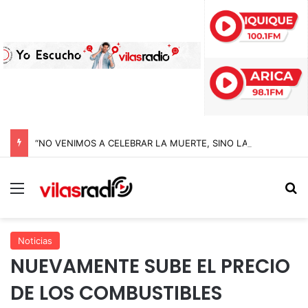
“NO VENIMOS A CELEBRAR LA MUERTE, SINO LA VIDA”: LA EMOTIVA ROMERÍA AL CEMENTERIO QUE MARCA EL CORAZÓN DE LA FIESTA DE SAN LORENZO
Menú
B
Noticias
NUEVAMENTE SUBE EL PRECIO
DE LOS COMBUSTIBLES