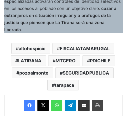
especializadas activarán controles de identidad selectivos
en los accesos al poblado con un objetivo claro:
cazar a
extranjeros en situación irregular y a prófugos de la
justicia que piensen que La Tirana será una zona
liberada
.
altohospicio
FISCALIATAMARUGAL
LATIRANA
MTCERO
PDICHILE
pozoalmonte
SEGURIDADPUBLICA
tarapaca
Facebook
X
WhatsApp
Telegram
Enviar vía email
Imprimir