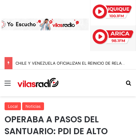
CHILE Y VENEZUELA OFICIALIZAN EL REINICIO DE RELACIONES CONSULARES Y AVANZAN HACIA LA NORMALIZACIÓN DE VÍNCULOS BILATERALES
Menú
B
Local
Noticias
OPERABA A PASOS DEL
SANTUARIO: PDI DE ALTO