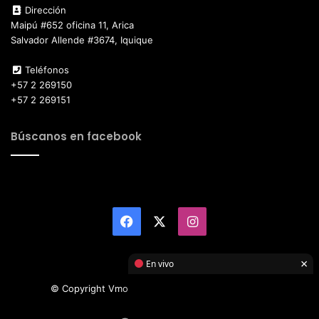
Dirección
Maipú #652 oficina 11, Arica
Salvador Allende #3674, Iquique
Teléfonos
+57 2 269150
+57 2 269151
Búscanos en facebook
Facebook
X
Instagram
×
En vivo
© Copyright Vmotor TI 2026, All Rights Reserved