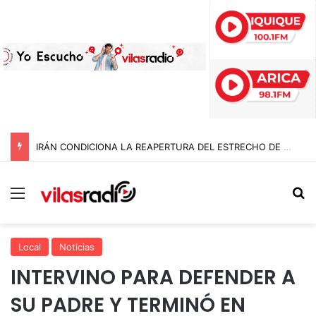
IRÁN CONDICIONA LA REAPERTURA DEL ESTRECHO DE ORMUZ Y EXIGE A ESTADOS UNIDOS EL FIN DEL BLOQUEO Y REPARACIONES DE GUERRA
Menú
B
Local
Noticias
INTERVINO PARA DEFENDER A
SU PADRE Y TERMINÓ EN