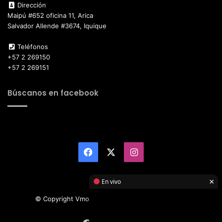
Dirección
Maipú #652 oficina 11, Arica
Salvador Allende #3674, Iquique
Teléfonos
+57 2 269150
+57 2 269151
Búscanos en facebook
Facebook
X
Instagram
×
En vivo
© Copyright Vmotor TI 2026, All Rights Reserved