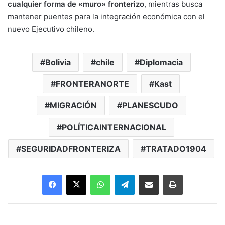
cualquier forma de «muro» fronterizo
, mientras busca
mantener puentes para la integración económica con el
nuevo Ejecutivo chileno.
Bolivia
chile
Diplomacia
FRONTERANORTE
Kast
MIGRACIÓN
PLANESCUDO
POLÍTICAINTERNACIONAL
SEGURIDADFRONTERIZA
TRATADO1904
Facebook
X
WhatsApp
Telegram
Enviar vía email
Imprimir