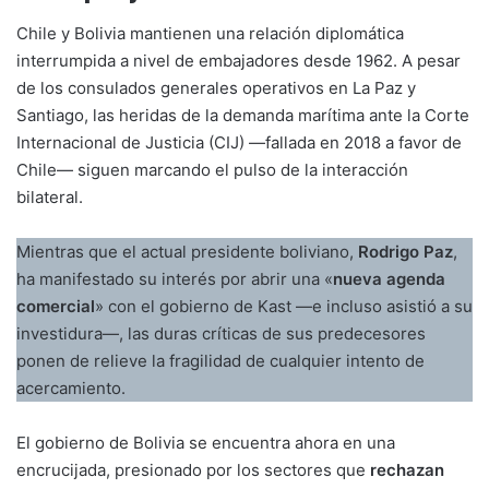
Chile y Bolivia mantienen una relación diplomática
interrumpida a nivel de embajadores desde 1962. A pesar
de los consulados generales operativos en La Paz y
Santiago, las heridas de la demanda marítima ante la Corte
Internacional de Justicia (CIJ) —fallada en 2018 a favor de
Chile— siguen marcando el pulso de la interacción
bilateral.
Mientras que el actual presidente boliviano,
Rodrigo Paz
,
ha manifestado su interés por abrir una «
nueva agenda
comercial
» con el gobierno de Kast —e incluso asistió a su
investidura—, las duras críticas de sus predecesores
ponen de relieve la fragilidad de cualquier intento de
acercamiento.
El gobierno de Bolivia se encuentra ahora en una
encrucijada, presionado por los sectores que
rechazan