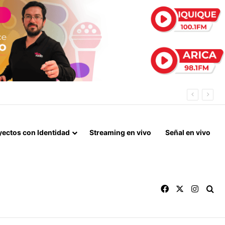
 ESTE AÑO
yectos con Identidad
Streaming en vivo
Señal en vivo
Facebook
X
Instag
Bu