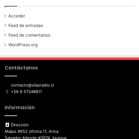
Acceder
Feed de entradas
Feed de comentarios
WordPress.org
Contáctanos
contacto@vilasradio.cl
+56 9 57348811
Información
Dirección
Maipú #652 oficina 11, Arica
Salvador Allende #3674, Iquique