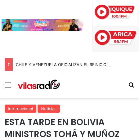
CHILE Y VENEZUELA OFICIALIZAN EL REINICIO DE RELACIONES CONSULARES Y AVANZAN HACIA LA NORMALIZACIÓN DE VÍNCULOS BILATERALES
Menú
B
Internacional
Noticias
ESTA TARDE EN BOLIVIA
MINISTROS TOHÁ Y MUÑOZ