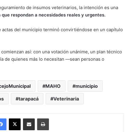
eguramiento de insumos veterinarios, la intención es una
as que respondan a necesidades reales y urgentes.
 actas del municipio terminó convirtiéndose en un capítulo
 comienzan así: con una votación unánime, un plan técnico
 día de quienes más lo necesitan —sean personas o
ejoMunicipal
MAHO
municipio
os
tarapacá
Veterinaria
Facebook
X
Enviar vía email
Imprimir