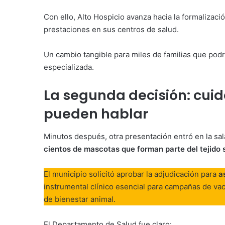
Con ello, Alto Hospicio avanza hacia la formalizac
prestaciones en sus centros de salud.
Un cambio tangible para miles de familias que pod
especializada.
La segunda decisión: cuid
pueden hablar
Minutos después, otra presentación entró en la sa
cientos de mascotas que forman parte del tejido s
El municipio solicitó aprobar la adjudicación para
a
instrumental clínico esencial para campañas de vac
de bienestar animal.
El Departamento de Salud fue claro: