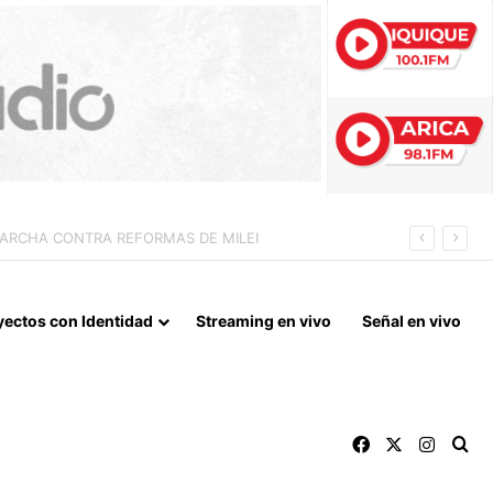
 LA NORMALIZACIÓN DE VÍNCULOS BILATERALES
yectos con Identidad
Streaming en vivo
Señal en vivo
Facebook
X
Instag
Bu