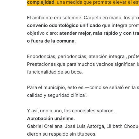
complejidad
, una medida que promete elevar el est
El ambiente era solemne. Carpeta en mano, los pro
convenio odontológico unificado
que integra promo
objetivo claro:
atender mejor, más rápido y con tr
o fuera de la comuna.
Endodoncias, periodoncias, atención integral, prót
Prestaciones que para muchos vecinos significan la 
funcionalidad de su boca.
Para el municipio, esto es —como se señaló en la 
calidad y seguridad clínica”.
Y así, uno a uno, los concejales votaron.
Aprobación unánime.
Gabriel Orellana, José Luis Astorga, Lilibeth Cho
dieron su respaldo sin titubeos.