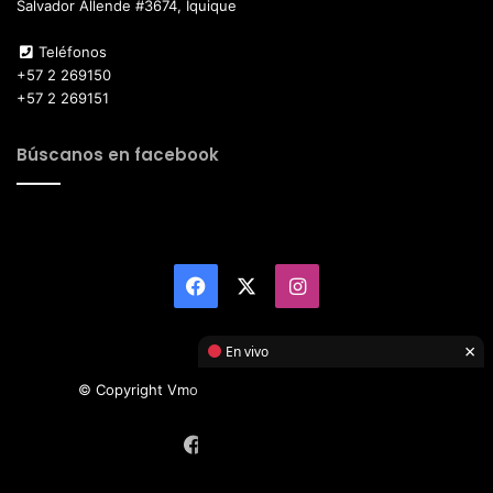
Salvador Allende #3674, Iquique
Teléfonos
+57 2 269150
+57 2 269151
Búscanos en facebook
Facebook
X
Instagram
×
En vivo
© Copyright Vmotor TI 2026, All Rights Reserved
Facebook
X
Instagram