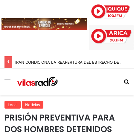
IRÁN CONDICIONA LA REAPERTURA DEL ESTRECHO DE ORMUZ Y EXIGE A ESTADOS UNIDOS EL FIN DEL BLOQUEO Y REPARACIONES DE GUERRA
Menú
B
Local
Noticias
PRISIÓN PREVENTIVA PARA
DOS HOMBRES DETENIDOS