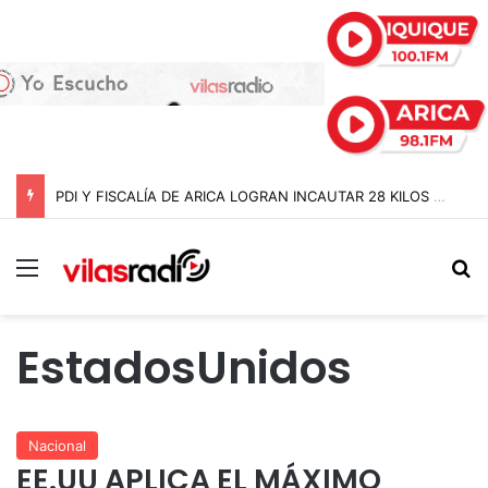
PDI Y FISCALÍA DE ARICA LOGRAN INCAUTAR 28 KILOS DE MARIHUANA OCULTOS EN UN CAMIÓN DE ALTO TONELAJE EN CHUNGARÁ
Menú
B
EstadosUnidos
Nacional
EE.UU APLICA EL MÁXIMO