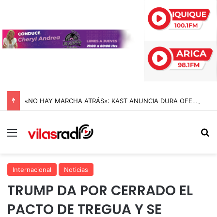
«NO HAY MARCHA ATRÁS»: KAST ANUNCIA DURA OFENSIVA CONTRA EL CRIMEN ORGANIZADO Y REIVINDICA LA MEGARREFORMA EN CADENA NACIONAL
Menú
B
Internacional
Noticias
TRUMP DA POR CERRADO EL
PACTO DE TREGUA Y SE