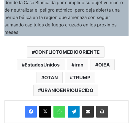
donde la Casa Blanca da por cumplido su objetivo macro
de neutralizar el peligro atómico, pero deja abierta una
herida bélica en la región que amenaza con seguir
sumando capítulos de fuego cruzado en los próximos
meses.
CONFLICTOMEDIOORIENTE
EstadosUnidos
iran
OIEA
OTAN
TRUMP
URANIOENRIQUECIDO
Facebook
X
WhatsApp
Telegram
Enviar vía email
Imprimir