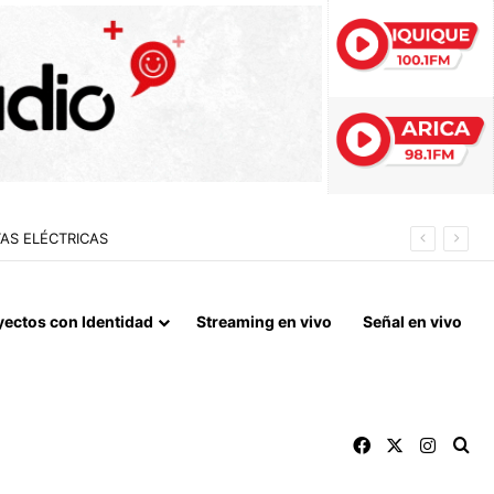
 FIN DEL BLOQUEO Y REPARACIONES DE GUERRA
yectos con Identidad
Streaming en vivo
Señal en vivo
Facebook
X
Instag
Bu
Archivos