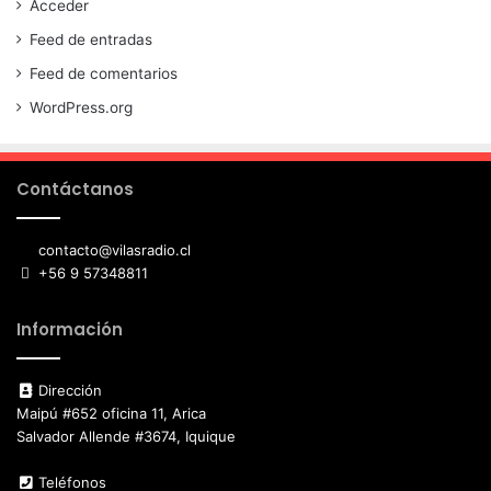
Acceder
Feed de entradas
Feed de comentarios
WordPress.org
Contáctanos
contacto@vilasradio.cl
+56 9 57348811
Información
Dirección
Maipú #652 oficina 11, Arica
Salvador Allende #3674, Iquique
Teléfonos