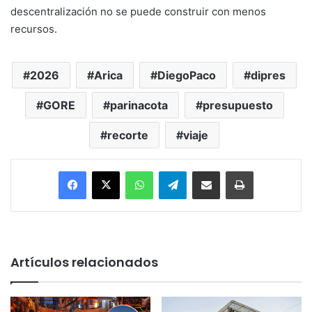
descentralización no se puede construir con menos
recursos.
2026
Arica
DiegoPaco
dipres
GORE
parinacota
presupuesto
recorte
viaje
Facebook
X
WhatsApp
Telegram
Enviar vía email
Imprimir
Artículos relacionados