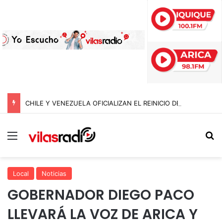
CHILE Y VENEZUELA OFICIALIZAN EL REINICIO DE RELACIONES CONSULARES Y AVANZAN HACIA LA NORMALIZACIÓN DE VÍNCULOS BILATERALES
Menú
B
Local
Noticias
GOBERNADOR DIEGO PACO
LLEVARÁ LA VOZ DE ARICA Y