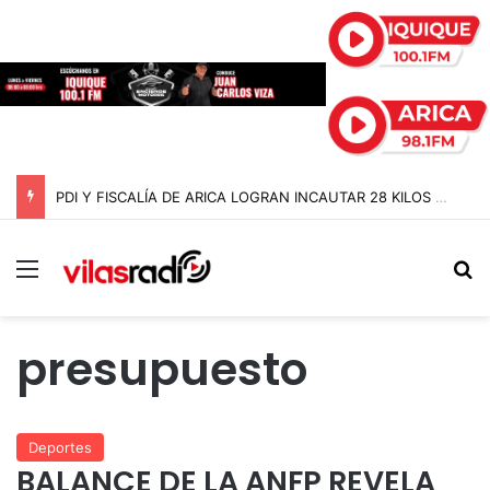
PDI Y FISCALÍA DE ARICA LOGRAN INCAUTAR 28 KILOS DE MARIHUANA OCULTOS EN UN CAMIÓN DE ALTO TONELAJE EN CHUNGARÁ
Menú
B
presupuesto
Deportes
BALANCE DE LA ANFP REVELA