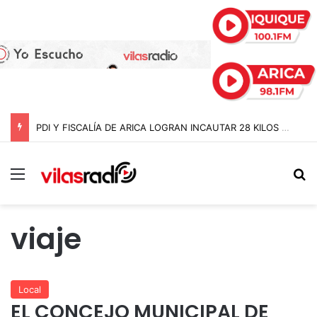
PDI Y FISCALÍA DE ARICA LOGRAN INCAUTAR 28 KILOS DE MARIHUANA OCULTOS EN UN CAMIÓN DE ALTO TONELAJE EN CHUNGARÁ
Menú
B
viaje
Local
EL CONCEJO MUNICIPAL DE