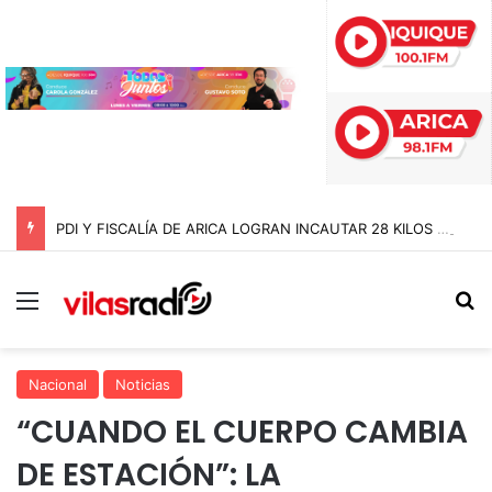
PDI Y FISCALÍA DE ARICA LOGRAN INCAUTAR 28 KILOS DE MARIHUANA OCULTOS EN UN CAMIÓN DE ALTO TONELAJE EN CHUNGARÁ
Menú
B
Nacional
Noticias
“CUANDO EL CUERPO CAMBIA
DE ESTACIÓN”: LA