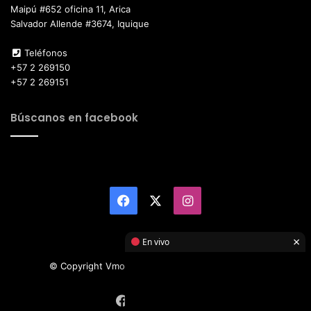
Maipú #652 oficina 11, Arica
Salvador Allende #3674, Iquique
Teléfonos
+57 2 269150
+57 2 269151
Búscanos en facebook
Facebook
X
Instagram
×
En vivo
© Copyright Vmotor TI 2026, All Rights Reserved
Facebook
X
Instagram