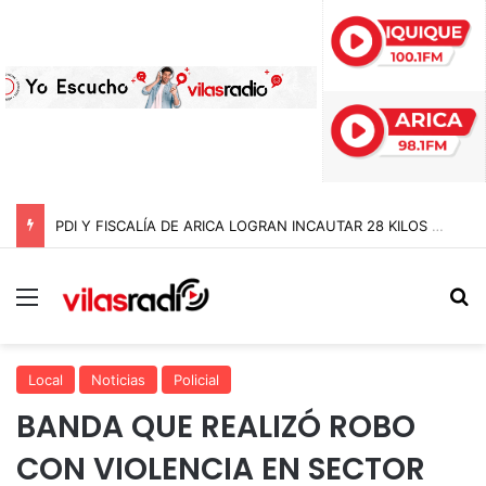
PDI Y FISCALÍA DE ARICA LOGRAN INCAUTAR 28 KILOS DE MARIHUANA OCULTOS EN UN CAMIÓN DE ALTO TONELAJE EN CHUNGARÁ
Menú
B
Local
Noticias
Policial
BANDA QUE REALIZÓ ROBO
CON VIOLENCIA EN SECTOR