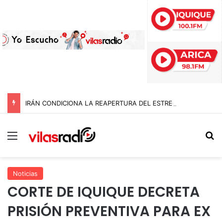
IRÁN CONDICIONA LA REAPERTURA DEL ESTRECHO DE ORMUZ Y EXIGE A ESTADOS UNIDOS EL FIN DEL BLOQUEO Y REPARACIONES DE GUERRA
Menú
B
Noticias
CORTE DE IQUIQUE DECRETA
PRISIÓN PREVENTIVA PARA EX