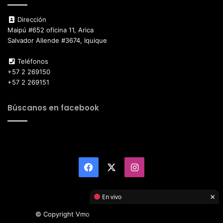
Dirección
Maipú #652 oficina 11, Arica
Salvador Allende #3674, Iquique
Teléfonos
+57 2 269150
+57 2 269151
Búscanos en facebook
Facebook
X
Instagram
×
En vivo
© Copyright Vmotor TI 2026, All Rights Reserved