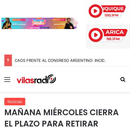
CAOS FRENTE AL CONGRESO ARGENTINO: INCIDENTES, GASES Y MÁS DE DIEZ DETENIDOS EN MARCHA CONTRA REFORMAS DE MILEI
Menú
B
Noticias
MAÑANA MIÉRCOLES CIERRA
EL PLAZO PARA RETIRAR