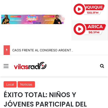
CAOS FRENTE AL CONGRESO ARGENTINO: INCIDENTES, GASES Y MÁS DE DIEZ DETENIDOS EN MARCHA CONTRA REFORMAS DE MILEI
Menú
B
Local
Noticias
ÉXITO TOTAL: NIÑOS Y
JÓVENES PARTICIPAL DEL