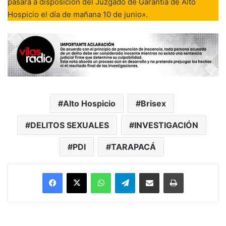
pasará a disposición del Juzgado de Garantía de Alto
Hospicio el día de mañana 10 de junio».
Alto Hospicio
Brisex
DELITOS SEXUALES
INVESTIGACIÓN
PDI
TARAPACÁ
Facebook
X
WhatsApp
Telegram
Enviar vía email
Imprimir