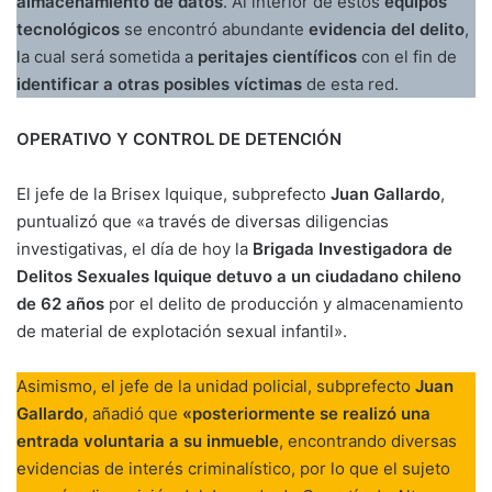
almacenamiento de datos
. Al interior de estos
equipos
tecnológicos
se encontró abundante
evidencia del delito
,
la cual será sometida a
peritajes científicos
con el fin de
identificar a otras posibles víctimas
de esta red.
OPERATIVO Y CONTROL DE DETENCIÓN
El jefe de la Brisex Iquique, subprefecto
Juan Gallardo
,
puntualizó que «a través de diversas diligencias
investigativas, el día de hoy la
Brigada Investigadora de
Delitos Sexuales Iquique detuvo a un ciudadano chileno
de 62 años
por el delito de producción y almacenamiento
de material de explotación sexual infantil».
Asimismo, el jefe de la unidad policial, subprefecto
Juan
Gallardo
, añadió que
«posteriormente se realizó una
entrada voluntaria a su inmueble
, encontrando diversas
evidencias de interés criminalístico, por lo que el sujeto