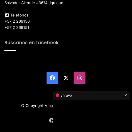
Salvador Allende #3674, Iquique
Teléfonos
+57 2 269150
+57 2 269151
Búscanos en facebook
Facebook
X
Instagram
×
En vivo
© Copyright Vmotor TI 2026, All Rights Reserved
Facebook
X
Instagram