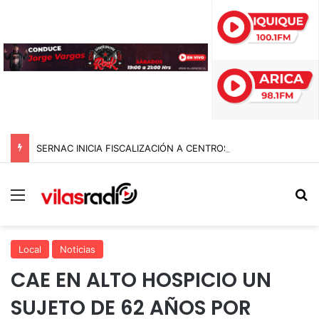
SERNAC INICIA FISCALIZACIÓN A CENTROS DE ESTÉTICA EN EL PAÍS E INTERVIENE EN TARAPACÁ: BUSCAN FRENAR RIESGOS Y PUBLICIDAD ENGAÑOSA
Menú
B
Local
Noticias
CAE EN ALTO HOSPICIO UN
SUJETO DE 62 AÑOS POR