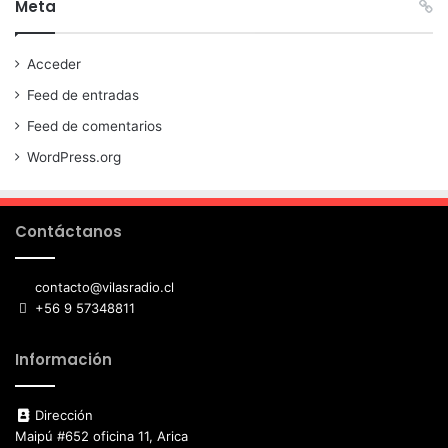
Meta
Acceder
Feed de entradas
Feed de comentarios
WordPress.org
Contáctanos
contacto@vilasradio.cl
+56 9 57348811
Información
Dirección
Maipú #652 oficina 11, Arica