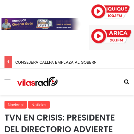
CONSEJERA CALLPA EMPLAZA AL GOBERNADOR POR COMPROMISOS CON EL SECTOR AGRÍCOLA DE TARAPACÁ
Menú
B
Nacional
Noticias
TVN EN CRISIS: PRESIDENTE
DEL DIRECTORIO ADVIERTE