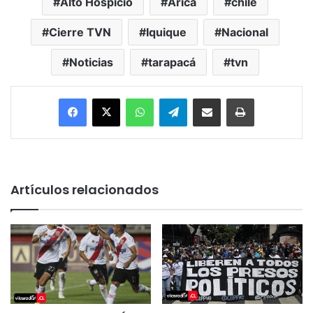
Alto Hospicio
Arica
chile
Cierre TVN
Iquique
Nacional
Noticias
tarapacá
tvn
Facebook
X
WhatsApp
Telegram
Enviar vía email
Imprimir
Artículos relacionados