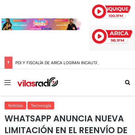
PDI Y FISCALÍA DE ARICA LOGRAN INCAUTAR 28 KILOS DE MARIHUANA OCULTOS EN UN CAMIÓN DE ALTO TONELAJE EN CHUNGARÁ
Menú
B
Noticias
Tecnología
WHATSAPP ANUNCIA NUEVA
LIMITACIÓN EN EL REENVÍO DE