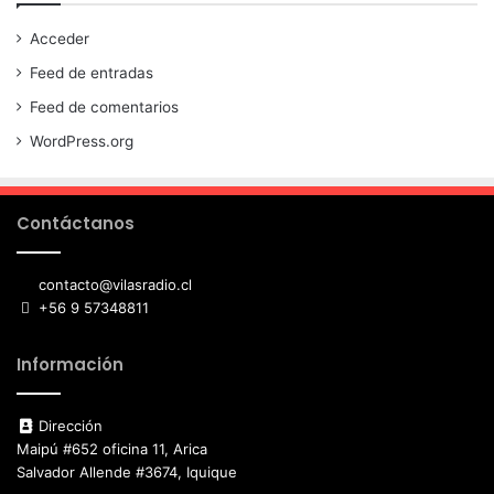
Acceder
Feed de entradas
Feed de comentarios
WordPress.org
Contáctanos
contacto@vilasradio.cl
+56 9 57348811
Información
Dirección
Maipú #652 oficina 11, Arica
Salvador Allende #3674, Iquique