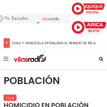
CHILE Y VENEZUELA OFICIALIZAN EL REINICIO DE RELACIONES CONSULARES Y AVANZAN HACIA LA NORMALIZACIÓN DE VÍNCULOS BILATERALES
Menú
B
POBLACIÓN
Local
HOMICIDIO EN POBLACIÓN