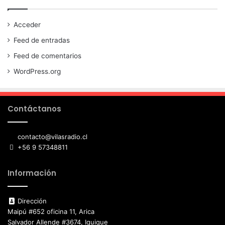
Acceder
Feed de entradas
Feed de comentarios
WordPress.org
Contáctanos
contacto@vilasradio.cl
+56 9 57348811
Información
Dirección
Maipú #652 oficina 11, Arica
Salvador Allende #3674, Iquique