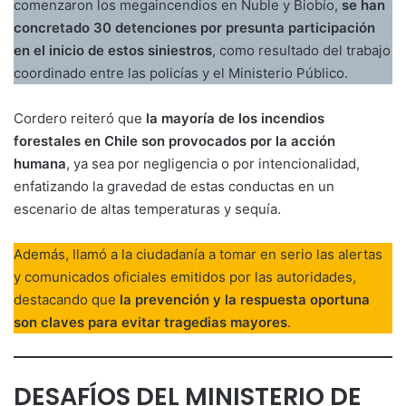
comenzaron los megaincendios en Ñuble y Biobío,
se han
concretado 30 detenciones por presunta participación
en el inicio de estos siniestros
, como resultado del trabajo
coordinado entre las policías y el Ministerio Público.
Cordero reiteró que
la mayoría de los incendios
forestales en Chile son provocados por la acción
humana
, ya sea por negligencia o por intencionalidad,
enfatizando la gravedad de estas conductas en un
escenario de altas temperaturas y sequía.
Además, llamó a la ciudadanía a tomar en serio las alertas
y comunicados oficiales emitidos por las autoridades,
destacando que
la prevención y la respuesta oportuna
son claves para evitar tragedias mayores
.
DESAFÍOS DEL MINISTERIO DE