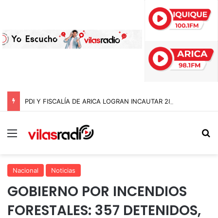
PDI Y FISCALÍA DE ARICA LOGRAN INCAUTAR 28 KILOS DE MARIHUANA OCULTOS EN UN CAMIÓN DE ALTO TONELAJE EN CHUNGARÁ
Menú
B
Nacional
Noticias
GOBIERNO POR INCENDIOS
FORESTALES: 357 DETENIDOS,