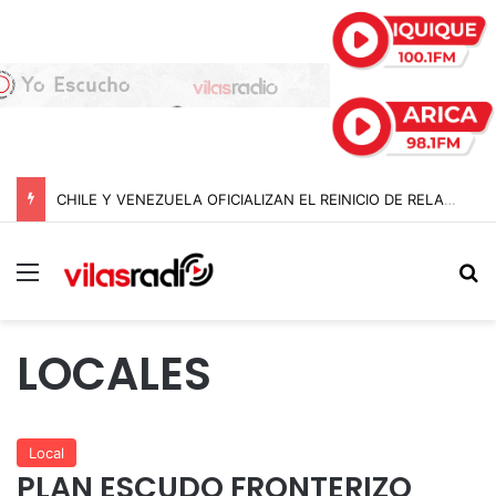
CHILE Y VENEZUELA OFICIALIZAN EL REINICIO DE RELACIONES CONSULARES Y AVANZAN HACIA LA NORMALIZACIÓN DE VÍNCULOS BILATERALES
Menú
B
LOCALES
Local
PLAN ESCUDO FRONTERIZO