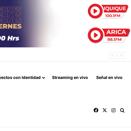
INA DULCINEA
yectos con Identidad
Streaming en vivo
Señal en vivo
Facebook
X
Instag
Bu