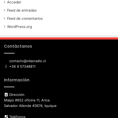
Acceder
Feed de entradas
Feed de comentarios
WordPress.org
Contáctanos
contacto@vilasradio.cl
+56 9 57348811
Información
Dirección
Maipú #652 oficina 11, Arica
Salvador Allende #3674, Iquique
Teléfonos