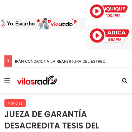
IRÁN CONDICIONA LA REAPERTURA DEL ESTRECHO DE ORMUZ Y EXIGE A ESTADOS UNIDOS EL FIN DEL BLOQUEO Y REPARACIONES DE GUERRA
Menú
B
Noticias
JUEZA DE GARANTÍA
DESACREDITA TESIS DEL