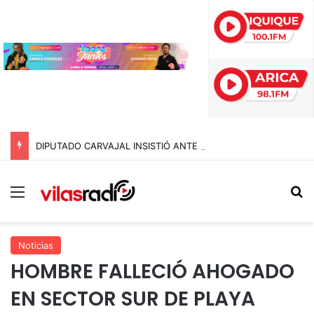
DIPUTADO CARVAJAL INSISTIÓ ANTE EL PRESIDENTE, PERO EL 10 DE AGOSTO NO SERÁ FERIADO ESTE AÑO
Menú
B
Noticias
HOMBRE FALLECIÓ AHOGADO
EN SECTOR SUR DE PLAYA