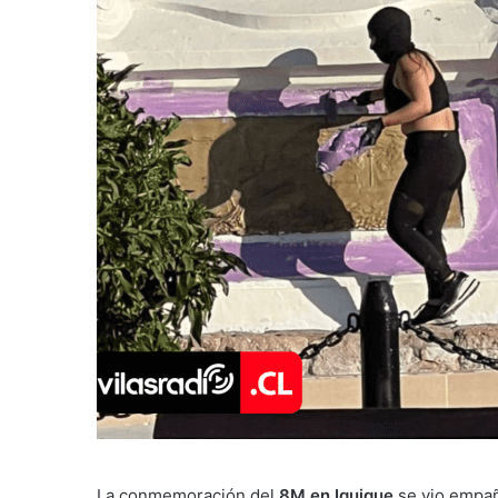
La conmemoración del
8M en Iquique
se vio empañ