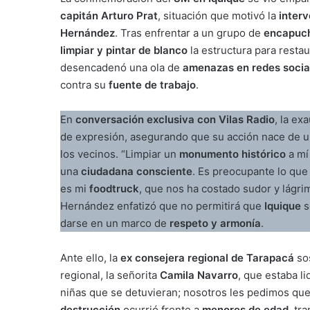
capitán Arturo Prat
, situación que motivó la
inter
Hernández
. Tras enfrentar a un grupo de
encapuc
limpiar y pintar de blanco
la estructura para resta
desencadenó una ola de
amenazas en redes socia
contra su
fuente de trabajo
.
En
conversación exclusiva con Vilas Radio
, la ex
de expresión, asegurando que su acción nace de 
los vecinos. “Limpiar un
monumento histórico
a mí
una
ciudadana consciente
. Es preocupante lo que
es mi
foodtruck
, que nos ha costado sudor y lágri
Hernández enfatizó que no permitirá que
Iquique
s
darse en un marco de
respeto y armonía
.
Ante ello, la
ex consejera regional de Tarapacá
sos
regional, la señorita
Camila Navarro
, que estaba l
niñas que se detuvieran; nosotros les pedimos que p
destrucción
ocurrió frente a
menores de edad
, tr