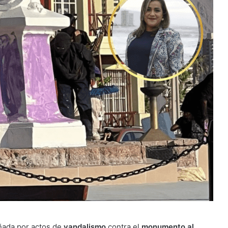
ada por actos de
vandalismo
contra el
monumento al