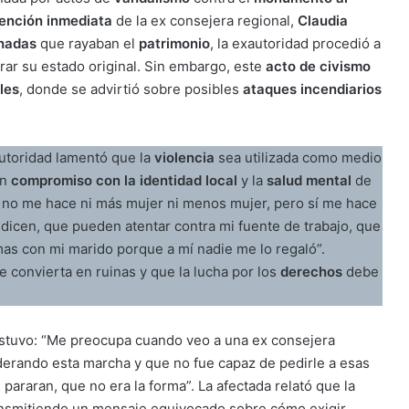
vención inmediata
de la ex consejera regional,
Claudia
hadas
que rayaban el
patrimonio
, la exautoridad procedió a
urar su estado original. Sin embargo, este
acto de civismo
les
, donde se advirtió sobre posibles
ataques incendiarios
autoridad lamentó que la
violencia
sea utilizada como medio
un
compromiso con la identidad local
y la
salud mental
de
 no me hace ni más mujer ni menos mujer, pero sí me hace
 dicen, que pueden atentar contra mi fuente de trabajo, que
mas con mi marido porque a mí nadie me lo regaló”.
e convierta en ruinas y que la lucha por los
derechos
debe
tuvo: “Me preocupa cuando veo a una ex consejera
iderando esta marcha y que no fue capaz de pedirle a esas
araran, que no era la forma”. La afectada relató que la
ansmitiendo un mensaje equivocado sobre cómo exigir