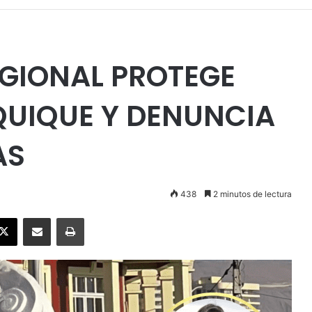
EGIONAL PROTEGE
QUIQUE Y DENUNCIA
AS
438
2 minutos de lectura
ebook
X
Enviar vía email
Imprimir