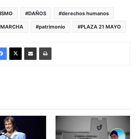
ISMO
DAÑOS
derechos humanos
MARCHA
patrimonio
PLAZA 21 MAYO
Facebook
X
Enviar vía email
Imprimir