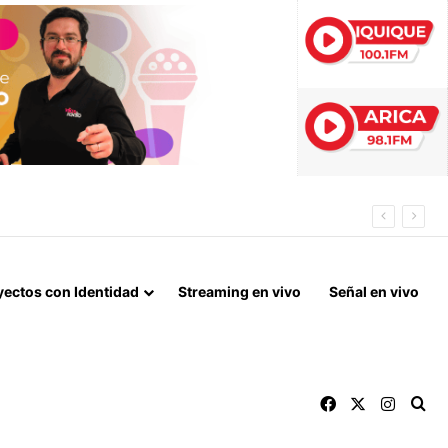
ÓN PREVENTIVA
yectos con Identidad
Streaming en vivo
Señal en vivo
Facebook
X
Instag
Bu