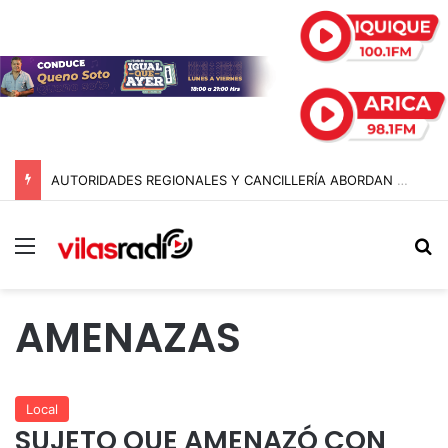
AUTORIDADES REGIONALES Y CANCILLERÍA ABORDAN SEGURIDAD TRANSNACIONAL EN EL CORREDOR BIOCEÁNICO
Menú
B
AMENAZAS
Local
SUJETO QUE AMENAZÓ CON