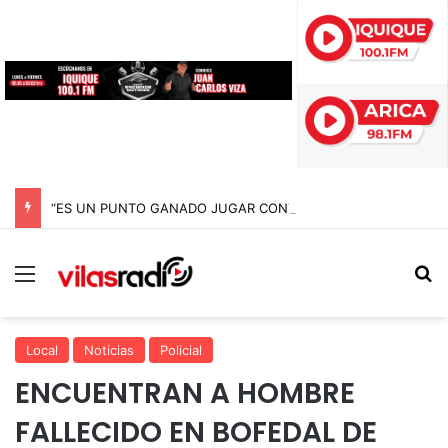
“ES UN PUNTO GANADO JUGAR CONTRA EL PUNTERO” HERNÁN PEÑA TRAS EL EMPATE CON COBRELOA
Menú
B
Local
Noticias
Policial
ENCUENTRAN A HOMBRE
FALLECIDO EN BOFEDAL DE