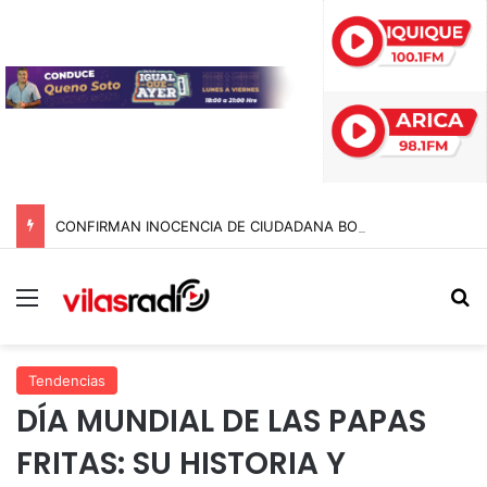
CONFIRMAN INOCENCIA DE CIUDADANA BOLIVIANA ACUSADA POR CONTRABANDO DE DINERO TRAS CASI UN AÑO RETENIDA EN CHILE
Menú
B
Tendencias
DÍA MUNDIAL DE LAS PAPAS
FRITAS: SU HISTORIA Y