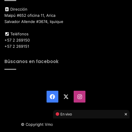
Dirección
Maipú #652 oficina 11, Arica
Salvador Allende #3674, Iquique
Teléfonos
+57 2 269150
+57 2 269151
Búscanos en facebook
Facebook
X
Instagram
×
En vivo
© Copyright Vmotor TI 2026, All Rights Reserved