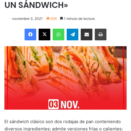
UN SÁNDWICH»
noviembre 3, 2021
656
1 minuto de lectura
Facebook
X
WhatsApp
Telegram
Enviar vía email
Imprimir
El sándwich clásico son dos rodajas de pan conteniendo
diversos ingredientes; admite versiones frías o calientes;