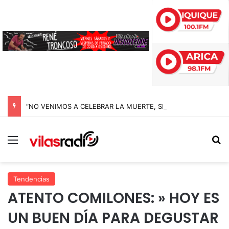
“NO VENIMOS A CELEBRAR LA MUERTE, SINO LA VIDA”: LA EMOTIVA ROMERÍA AL CEMENTERIO QUE MARCA EL CORAZÓN DE LA FIESTA DE SAN LORENZO
Menú
B
Tendencias
ATENTO COMILONES: » HOY ES
UN BUEN DÍA PARA DEGUSTAR