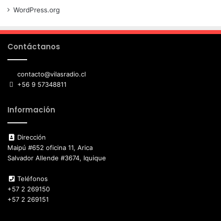
WordPress.org
Contáctanos
contacto@vilasradio.cl
+56 9 57348811
Información
Dirección
Maipú #652 oficina 11, Arica
Salvador Allende #3674, Iquique
Teléfonos
+57 2 269150
+57 2 269151