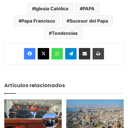
Iglesia Católica
PAPA
Papa Francisco
Sucesor del Papa
Tendencias
Facebook
X
WhatsApp
Telegram
Enviar vía email
Imprimir
Artículos relacionados