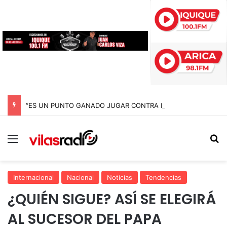
“ES UN PUNTO GANADO JUGAR CONTRA EL PUNTERO” HERNÁN PEÑA TRAS EL EMPATE CON COBRELOA
Menú
B
Internacional
Nacional
Noticias
Tendencias
¿QUIÉN SIGUE? ASÍ SE ELEGIRÁ
AL SUCESOR DEL PAPA