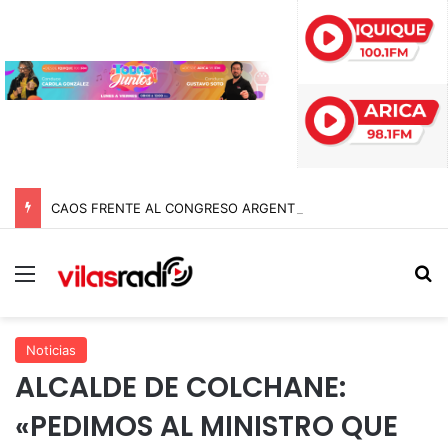
CAOS FRENTE AL CONGRESO ARGENTINO: INCIDENTES, GASES Y MÁS DE DIEZ DETENIDOS EN MARCHA CONTRA REFORMAS DE MILEI
Menú
B
Noticias
ALCALDE DE COLCHANE:
«PEDIMOS AL MINISTRO QUE