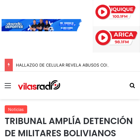
HALLAZGO DE CELULAR REVELA ABUSOS CONTRA MENOR Y TERMINA CON PROFESOR EN PRISIÓN PREVENTIVA
Menú
B
Noticias
TRIBUNAL AMPLÍA DETENCIÓN
DE MILITARES BOLIVIANOS