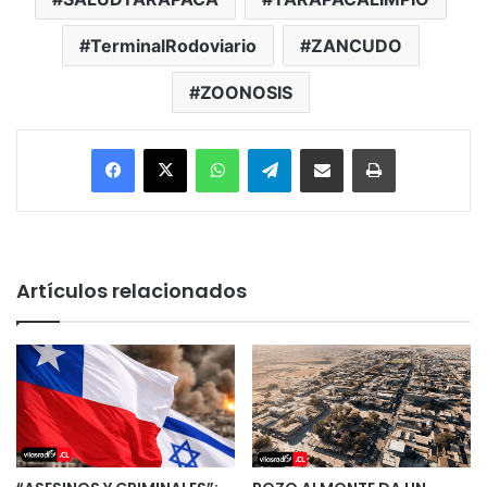
TerminalRodoviario
ZANCUDO
ZOONOSIS
Facebook
X
WhatsApp
Telegram
Enviar vía email
Imprimir
Artículos relacionados