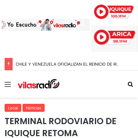
CHILE Y VENEZUELA OFICIALIZAN EL REINICIO DE RELACIONES CONSULARES Y AVANZAN HACIA LA NORMALIZACIÓN DE VÍNCULOS BILATERALES
Menú
B
Local
Noticias
TERMINAL RODOVIARIO DE
IQUIQUE RETOMA