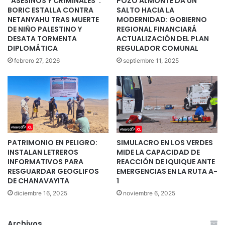
“ASESINOS Y CRIMINALES”:
POZO ALMONTE DA UN
BORIC ESTALLA CONTRA
SALTO HACIA LA
NETANYAHU TRAS MUERTE
MODERNIDAD: GOBIERNO
DE NIÑO PALESTINO Y
REGIONAL FINANCIARÁ
DESATA TORMENTA
ACTUALIZACIÓN DEL PLAN
DIPLOMÁTICA
REGULADOR COMUNAL
febrero 27, 2026
septiembre 11, 2025
PATRIMONIO EN PELIGRO:
SIMULACRO EN LOS VERDES
INSTALAN LETREROS
MIDE LA CAPACIDAD DE
INFORMATIVOS PARA
REACCIÓN DE IQUIQUE ANTE
RESGUARDAR GEOGLIFOS
EMERGENCIAS EN LA RUTA A-
DE CHANAVAYITA
1
diciembre 16, 2025
noviembre 6, 2025
Archivos