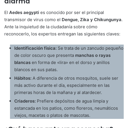
alarma
El
Aedes aegypti
es conocido por ser el principal
transmisor de virus como el
Dengue, Zika y Chikungunya
.
Ante la inquietud de la ciudadanía sobre cómo
reconocerlo, los expertos entregan las siguientes claves:
Identificación física:
Se trata de un zancudo pequeño
de color oscuro que presenta
manchas o rayas
blancas
en forma de «lira» en el dorso y anillos
blancos en sus patas.
Hábitos:
A diferencia de otros mosquitos, suele ser
más activo durante el día, especialmente en las
primeras horas de la mañana y al atardecer.
Criaderos:
Prefiere depósitos de agua limpia y
estancada en los patios, como floreros, neumáticos
viejos, macetas o platos de mascotas.