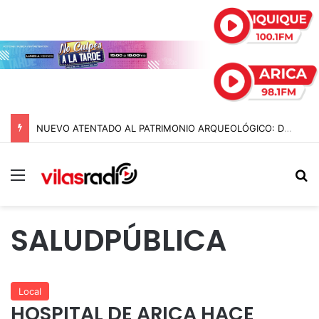
NUEVO ATENTADO AL PATRIMONIO ARQUEOLÓGICO: DESTRUYEN HISTÓRICO GEOGLIFO DE LLAMA BICÉFALA EN TARAPACÁ
Menú
B
SALUDPÚBLICA
Local
HOSPITAL DE ARICA HACE