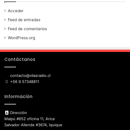
Acceder
Feed de entradas
Feed de comentarios
WordPress.org
Contáctanos
contacto@vilasradio.cl
+56 9 57348811
Información
Dirección
Maipú #652 oficina 11, Arica
Salvador Allende #3674, Iquique