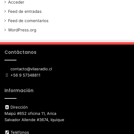
Acceder
Feed de entradas
Feed de comentarios
WordPress.org
Contáctanos
contacto@vilasradio.cl
+56 9 57348811
Información
Dirección
Maipú #652 oficina 11, Arica
Salvador Allende #3674, Iquique
Teléfonos