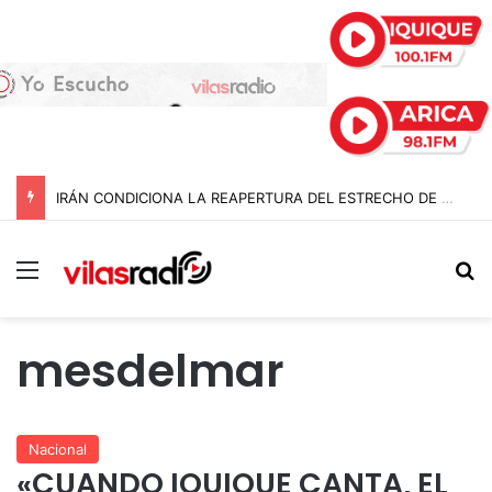
IRÁN CONDICIONA LA REAPERTURA DEL ESTRECHO DE ORMUZ Y EXIGE A ESTADOS UNIDOS EL FIN DEL BLOQUEO Y REPARACIONES DE GUERRA
Menú
B
mesdelmar
Nacional
«CUANDO IQUIQUE CANTA, EL