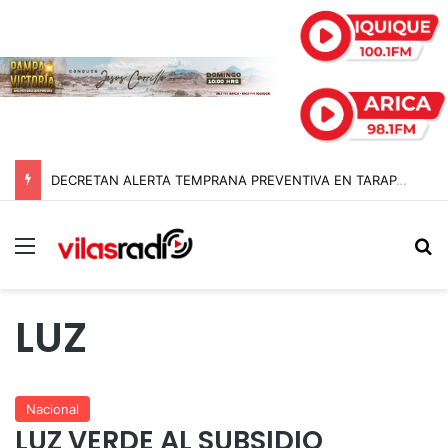
DECRETAN ALERTA TEMPRANA PREVENTIVA EN TARAPACÁ POR NEVADAS, LLUVIAS Y TORMENTAS ELÉCTRICAS
Menú
B
LUZ
Nacional
LUZ VERDE AL SUBSIDIO