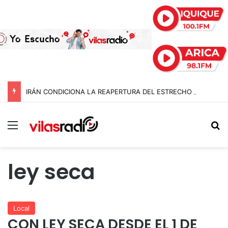
IRÁN CONDICIONA LA REAPERTURA DEL ESTRECHO DE ORMUZ Y EXIGE A ESTADOS UNIDOS EL FIN DEL BLOQUEO Y REPARACIONES DE GUERRA
Menú
B
ley seca
Local
CON LEY SECA DESDE EL 1 DE