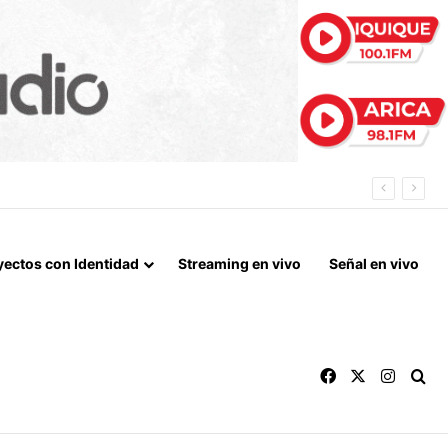
 LA NORMALIZACIÓN DE VÍNCULOS BILATERALES
yectos con Identidad
Streaming en vivo
Señal en vivo
Facebook
X
Instag
Bu