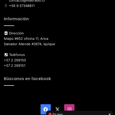
contacto@vilasradio.cl
+56 9 57348811
Información
Dirección
Maipú #652 oficina 11, Arica
Salvador Allende #3674, Iquique
Teléfonos
+57 2 269150
+57 2 269151
Búscanos en facebook
Facebook
X
Instagram
×
En vivo